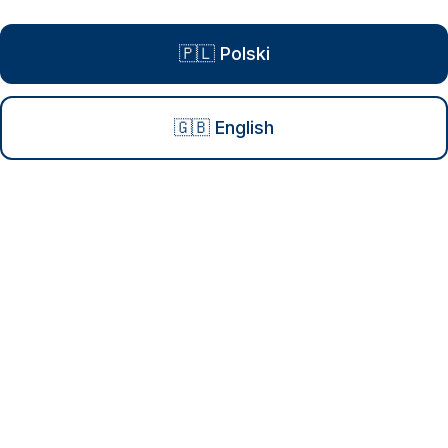
🇵🇱 Polski
🇬🇧 English